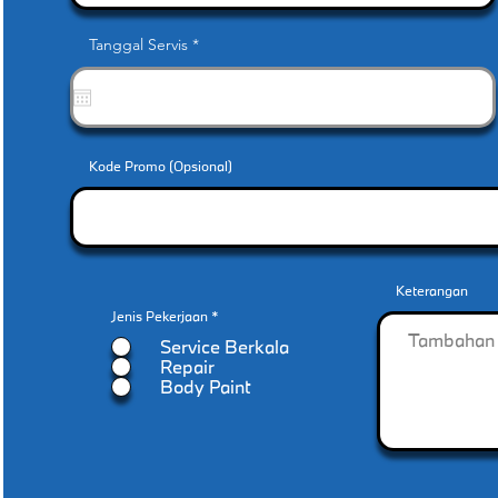
r
Tanggal Servis
*
e
q
u
i
r
e
d
Kode Promo (Opsional)
Keterangan
Jenis Pekerjaan
*
Service Berkala
Repair
Body Paint