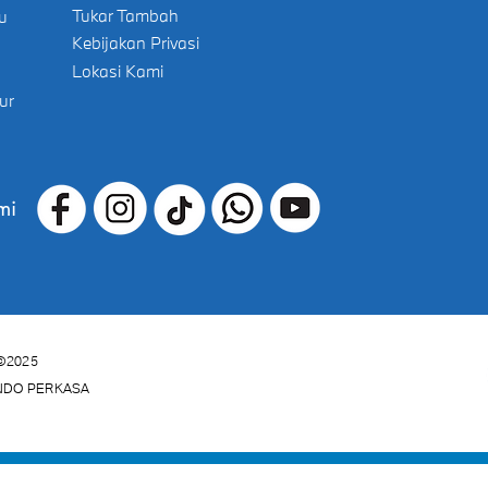
Tukar Tambah
u
Kebijakan Privasi
Lokasi Kami
ur
mi
©2025
INDO PERKASA