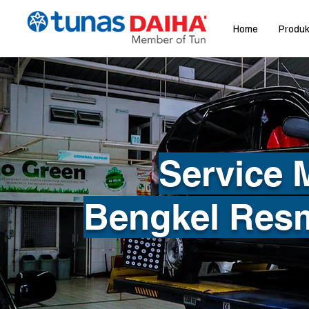
Home
Produ
Service 
Bengkel Resm