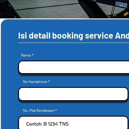
Isi detail booking service And
Nama
No Handphone
No. Plat Kendaraan