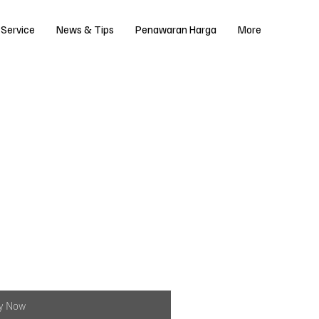
 Service
News & Tips
Penawaran Harga
More
y Now