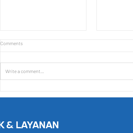
Comments
Write a comment...
Solusi Mengatasi Mobil Matic
Rawat Mobil 
yang Mogok!
Kinclong dan
Karat
K & LAYANAN