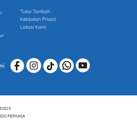
Tukar Tambah
u
Kebijakan Privasi
Lokasi Kami
ur
mi
©2025
INDO PERKASA