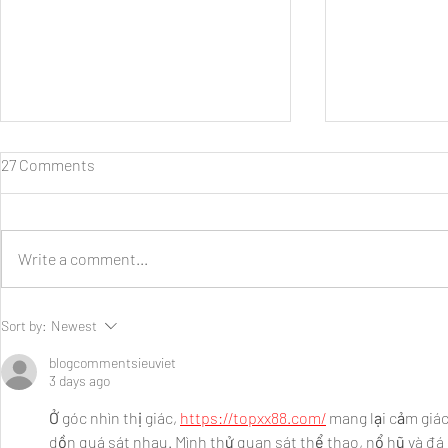
27 Comments
Write a comment...
Daihatsu Hadirkan Beragam
Selamat Data
Sort by:
Newest
Kemudahan dan Promo
GIIAS, Hadi
khusus bagi Pengunjung GIIAS
Produk Ungg
blogcommentsieuviet
3 days ago
2026
9 Agustus 2
Ở góc nhìn thị giác, 
https://topxx88.com/
 mang lại cảm giác
dồn quá sát nhau. Mình thử quan sát thể thao, nổ hũ và đ