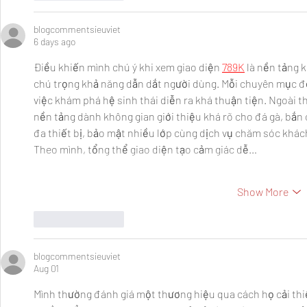
blogcommentsieuviet
6 days ago
Điều khiến mình chú ý khi xem giao diện 
789K
 là nền tảng 
chú trọng khả năng dẫn dắt người dùng. Mỗi chuyên mục đề
việc khám phá hệ sinh thái diễn ra khá thuận tiện. Ngoài t
nền tảng dành không gian giới thiệu khá rõ cho đá gà, bắn c
đa thiết bị, bảo mật nhiều lớp cùng dịch vụ chăm sóc khác
Theo mình, tổng thể giao diện tạo cảm giác dễ…
Show More
Like
Reply
blogcommentsieuviet
Aug 01
Mình thường đánh giá một thương hiệu qua cách họ cải thiệ