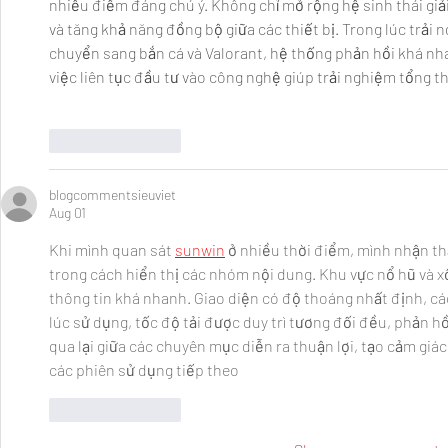
nhiều điểm đáng chú ý. Không chỉ mở rộng hệ sinh thái giải
và tăng khả năng đồng bộ giữa các thiết bị. Trong lúc trải 
chuyển sang bắn cá và Valorant, hệ thống phản hồi khá nha
việc liên tục đầu tư vào công nghệ giúp trải nghiệm tổng t
Like
Reply
blogcommentsieuviet
Aug 01
Khi mình quan sát 
sunwin
ở nhiều thời điểm, mình nhận th
trong cách hiển thị các nhóm nội dung. Khu vực nổ hũ và xổ
thông tin khá nhanh. Giao diện có độ thoáng nhất định, cá
lúc sử dụng, tốc độ tải được duy trì tương đối đều, phản h
qua lại giữa các chuyên mục diễn ra thuận lợi, tạo cảm giá
các phiên sử dụng tiếp theo
Like
Reply