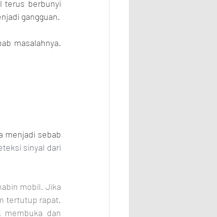
 terus berbunyi 
tanpa ada ancaman yang nyata terhadap kendaraan. Tentu saja, hal ini dapat menjadi gangguan. 
bab masalahnya. 
a menjadi sebab 
eksi sinyal dari 
bin mobil. Jika 
 tertutup rapat. 
k membuka dan 