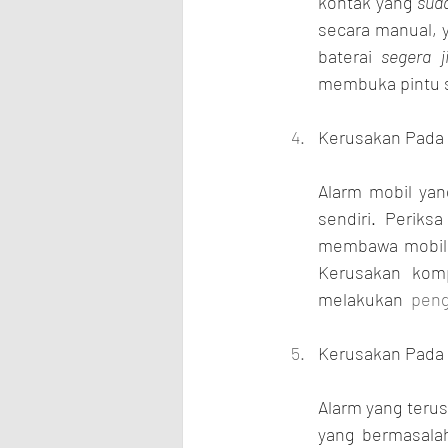
kontak yang 
suda
secara manual, 
baterai
 segera j
membuka pintu 
Kerusakan Pada
Alarm mobil yan
sendiri. Perik
membawa mobil k
Kerusakan komp
melakukan 
 pen
Kerusakan Pada
Alarm yang terus
yang bermasala