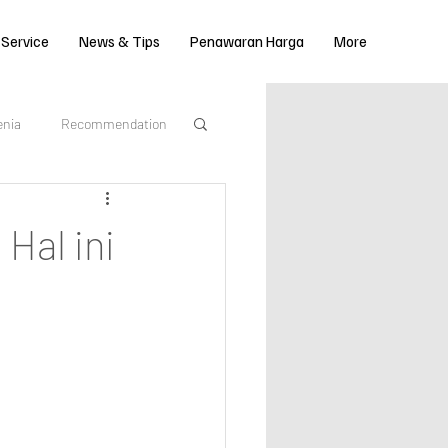
 Service
News & Tips
Penawaran Harga
More
enia
Recommendation
#GoGreen
Hal ini
an 2023
Mobil Matic