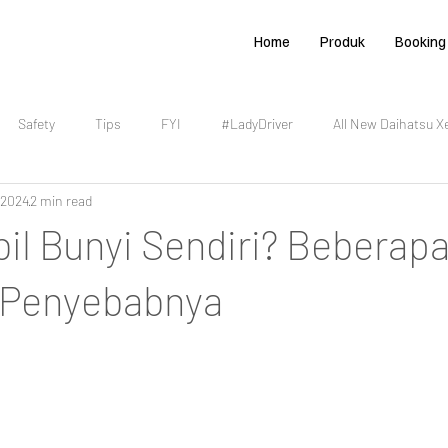
Home
Produk
Booking
Safety
Tips
FYI
#LadyDriver
All New Daihatsu X
 2024
2 min read
Ramadhan 2022
Mudik 2022
All New Sirion
New Sirion
il Bunyi Sendiri? Beberapa 
Daihatsu Rocky
All New Terios
All New Ayla
Ramadh
i Penyebabnya
Daihatsu
Booking Service
Ramadhan 2025
Mudik 2025
brid
Rocky Hybrid