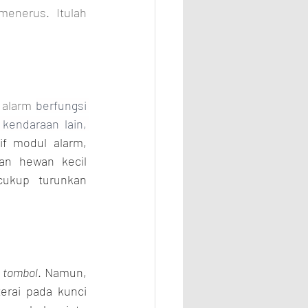
enerus. Itulah 
 alarm 
berfungsi 
kendaraan lain, 
if modul alarm, 
n hewan kecil 
ukup turunkan 
u tombol
. Namun, 
erai pada kunci 