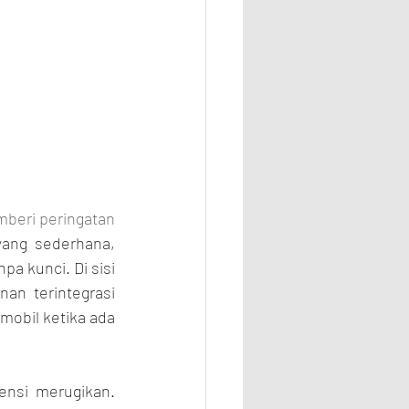
eri peringatan 
ng sederhana, 
a kunci. Di sisi 
an terintegrasi 
obil ketika ada 
nsi merugikan. 