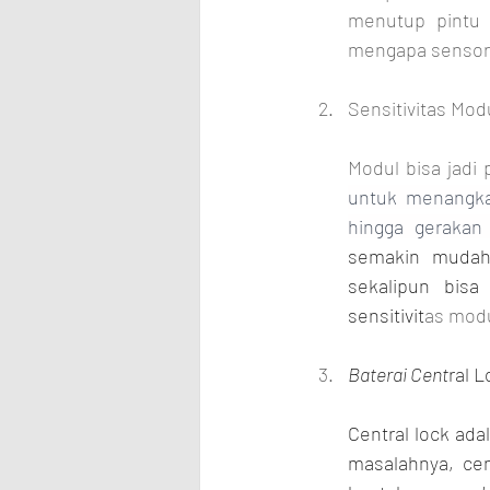
menutup pintu 
mengapa sensor 
Sensitivitas Mod
Modul bisa jadi
untuk menangkap
hingga gerakan
semakin mudah 
sekalipun bisa
sensitivit
as modu
Baterai Cent
ral 
Central lock ad
masalahnya, cen