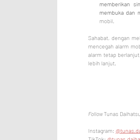
memberikan sin
membuka dan me
mobil.
Sahabat, dengan mel
mencegah alarm mobi
alarm tetap berlanju
lebih lanjut.
Follow 
Tunas Daihatsu
Instagram: 
@tunas.d
TikTok: 
@tunas.daiha