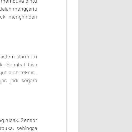
s membuka pintu 
dalah mengganti 
uk menghindari 
istem alarm itu 
. Sahabat bisa 
t oleh teknisi. 
r, jadi segera 
g rusak. Sensor 
buka, sehingga 