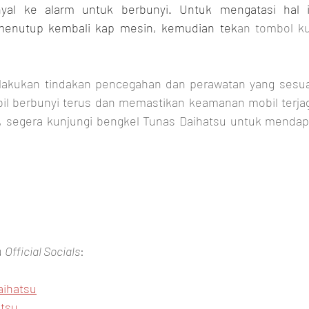
yal ke alarm untuk berbunyi. Untuk mengatasi hal i
nutup kembali kap mesin, kemudian tek
an tombol ku
akukan tindakan pencegahan dan perawatan yang sesuai,
l berbunyi terus dan memastikan keamanan mobil terjaga
t, segera kunjungi bengkel Tunas Daihatsu untuk mendap
 
Official Socials
:
aihatsu
tsu