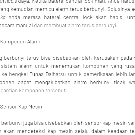
h habis 
daya. Ketika baterai central lock mati, Anda haru
yang kemudian memicu alarm terus berbunyi. Solusinya a
ika
 Anda merasa baterai central lock akan habis, unt
secara manual 
dan membuat alarm terus berbunyi.
 Komponen Alarm
g berbunyi terus bisa disebabkan oleh kerusakan pada s
sa sistem alarm untuk menemukan komponen yang rusak
e bengkel Tunas Daihatsu untuk pemeriksaan lebih lanju
onen dapat mengakibatkan alarm berbunyi tidak waja
ggantian komponen tersebut.
 Sensor Kap Mesin
 berbunyi juga bisa disebabkan oleh sensor kap mesin yan
h akan mendeteksi kap mesin selalu dalam keadaan ter