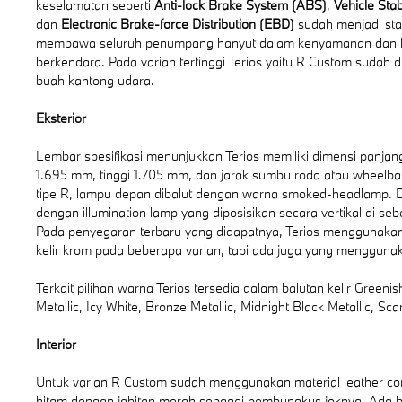
keselamatan seperti
Anti-lock Brake System (ABS)
,
Vehicle Stab
dan
Electronic Brake-force Distribution (EBD)
sudah menjadi sta
membawa seluruh penumpang hanyut dalam kenyamanan dan
berkendara. Pada varian tertinggi Terios yaitu R Custom sudah 
buah kantong udara.
Eksterior
Lembar spesifikasi menunjukkan Terios memiliki dimensi panjan
1.695 mm, tinggi 1.705 mm, dan jarak sumbu roda atau wheel
tipe R, lampu depan dibalut dengan warna smoked-headlamp. D
dengan illumination lamp yang diposisikan secara vertikal di se
Pada penyegaran terbaru yang didapatnya, Terios menggunakan
kelir krom pada beberapa varian, tapi ada juga yang menggunaka
Terkait pilihan warna Terios tersedia dalam balutan kelir Greenis
Metallic, Icy White, Bronze Metallic, Midnight Black Metallic, Scar
Interior
Untuk varian R Custom sudah menggunakan material leather c
hitam dengan jahitan merah sebagai pembungkus joknya. Ada b