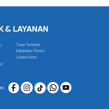
K & LAYANAN
Tukar Tambah
u
Kebijakan Privasi
Lokasi Kami
ur
mi