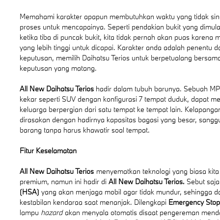
Memahami karakter apapun membutuhkan waktu yang tidak sin
proses untuk mencapainya. Seperti pendakian bukit yang dimulai 
ketika tiba di puncak bukit, kita tidak pernah akan puas karena
yang lebih tinggi untuk dicapai. Karakter anda adalah penentu d
keputusan, memilih Daihatsu Terios untuk berpetualang bersa
keputusan yang matang.
All New Daihatsu Terios
hadir dalam tubuh barunya. Sebuah MP
kekar seperti SUV dengan konfigurasi 7 tempat duduk, dapat
keluarga berpergian dari satu tempat ke tempat lain. Kelapanga
dirasakan dengan hadirnya kapasitas bagasi yang besar, san
barang tanpa harus khawatir soal tempat.
Fitur Keselamatan
All New Daihatsu Terios
menyematkan teknologi yang biasa kita l
premium, namun ini hadir di
All New Daihatsu Terios.
Sebut saj
(HSA)
yang akan menjaga mobil agar tidak mundur, sehingga 
kestabilan kendaraa saat menanjak. Dilengkapi
Emergency Stop 
lampu
hazard
akan menyala otomatis disaat pengereman mendad