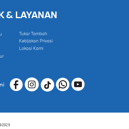
K & LAYANAN
Tukar Tambah
u
Kebijakan Privasi
Lokasi Kami
ur
mi
©2025