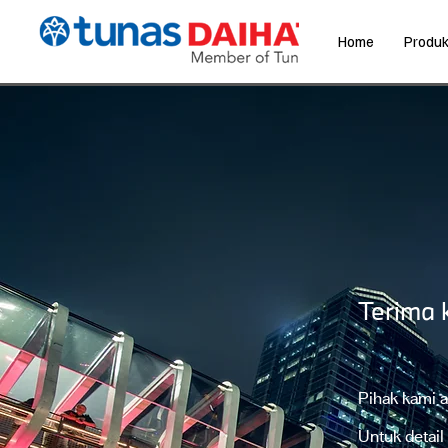
Home
Produ
Terima 
Pihak kami 
Untuk detai