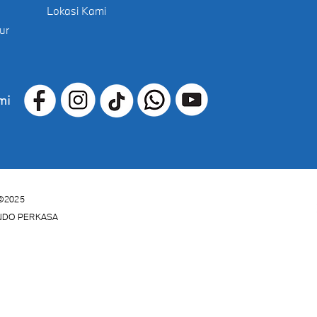
Lokasi Kami
ur
mi
©2025
INDO PERKASA