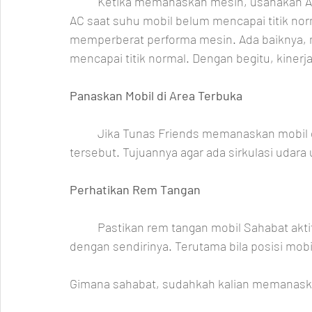
	Ketika memanaskan mesin, usahakan AC mobil tidak dinyalakan. Sebab jika menyalakan 
AC saat suhu mobil belum mencapai titik nor
memperberat performa mesin. Ada baiknya, 
mencapai titik normal. Dengan begitu, kinerj
Panaskan Mobil di Area Terbuka
	Jika Tunas Friends memanaskan mobil di garasi, sebaiknya buka terlebih dulu garasi 
tersebut. Tujuannya agar ada sirkulasi udara
Perhatikan Rem Tangan
	Pastikan rem tangan mobil Sahabat aktif. Ini bertujuan mencegah resiko mobil meluncur 
dengan sendirinya. Terutama bila posisi mobil
Gimana sahabat, sudahkah kalian memanaska