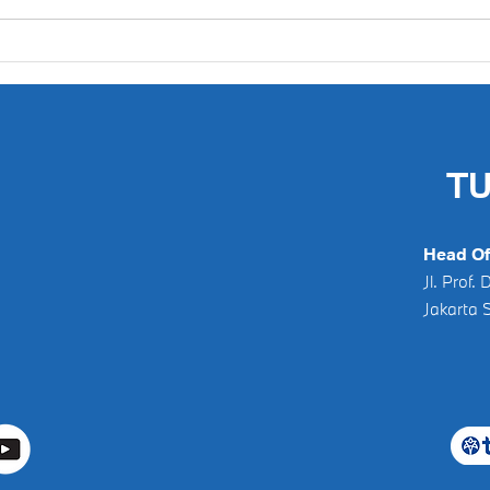
Tips Aman dan Nyaman
Pent
Menyalakan AC Saat Cuaca
Mera
Panas
TU
Head Of
Jl. Prof
Jakarta 