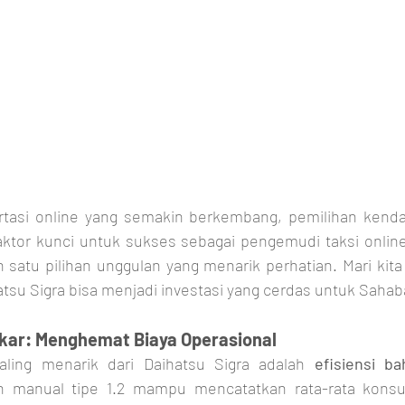
rtasi online yang semakin berkembang, pemilihan kendar
aktor kunci untuk sukses sebagai pengemudi taksi online.
satu pilihan unggulan yang menarik perhatian. Mari kita 
su Sigra bisa menjadi investasi yang cerdas untuk Sahab
akar: Menghemat Biaya Operasional
ling menarik dari Daihatsu Sigra adalah 
efisiensi b
n manual tipe 1.2 mampu mencatatkan rata-rata kons