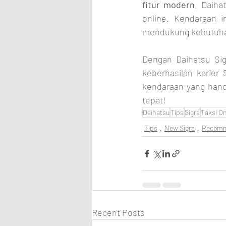
fitur modern
, Daiha
online. Kendaraan 
mendukung kebutuhan
Dengan Daihatsu Sig
keberhasilan karier
kendaraan yang handa
tepat!
Daihatsu
Tips
Sigra
Taksi On
Tips
New Sigra
Recomm
Recent Posts