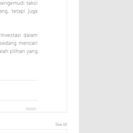
pengemudi taksi 
g, tetapi juga 
investasi dalam 
sedang mencari 
ah pilihan yang 
See All