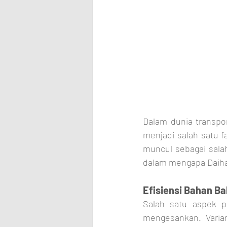
Dalam dunia transpo
menjadi salah satu f
muncul sebagai salah 
dalam mengapa Daihat
Efisiensi Bahan B
Salah satu aspek pa
mengesankan. Varia