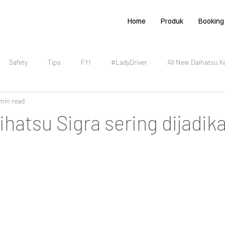
Home
Produk
Booking
Safety
Tips
FYI
#LadyDriver
All New Daihatsu X
min read
Ramadhan 2022
Mudik 2022
All New Sirion
New Sirion
ihatsu Sigra sering dijadik
Daihatsu Rocky
All New Terios
All New Ayla
Ramadh
Daihatsu
Booking Service
Ramadhan 2025
Mudik 2025
brid
Rocky Hybrid