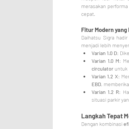
merasakan performa 
cepat.
Fitur Modern yang
Daihatsu Sigra hadi
menjadi lebih menye
Varian 1.0 D
: Dik
Varian 1.0 M
: Me
circulator
 untu
Varian 1.2 X
: Me
EBD
, memberika
Varian 1.2 R
: Ha
situasi parkir yan
Langkah Tepat Me
Dengan kombinasi 
ef