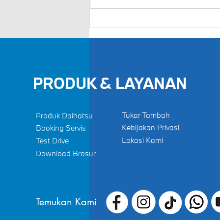
Rawat Mobil Agar Tetap
Kinclong dan Terhindar dari
Karat
PRODUK & LAYANAN
Tukar Tambah
Produk Daihatsu
Kebijakan Privasi
Booking Servis
Lokasi Kami
Test Drive
Download Brosur
Temukan Kami