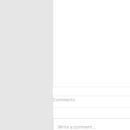
Comments
Write a comment...