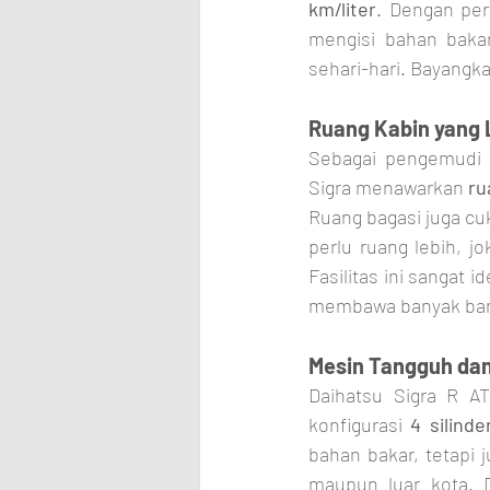
km/liter
. Dengan per
mengisi bahan bakar.
sehari-hari. Bayangk
Ruang Kabin yang
Sebagai pengemudi t
Sigra menawarkan 
ru
Ruang bagasi juga cu
perlu ruang lebih, j
Fasilitas ini sangat
membawa banyak bar
Mesin Tangguh dan
Daihatsu Sigra R A
konfigurasi 
4 silinde
bahan bakar, tetapi
maupun luar kota. 