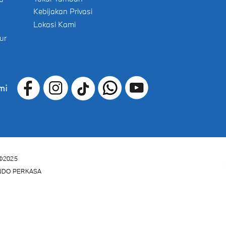
Kebijakan Privasi
Lokasi Kami
ur
mi
©2025
INDO PERKASA