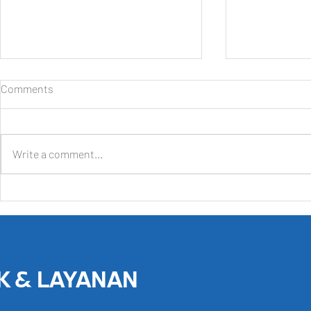
Comments
Write a comment...
Daihatsu Hadirkan Beragam
Selamat Data
Kemudahan dan Promo
GIIAS, Hadi
khusus bagi Pengunjung GIIAS
Produk Ungg
2026
9 Agustus 2
K & LAYANAN