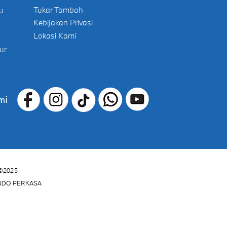
Tukar Tambah
u
Kebijakan Privasi
Lokasi Kami
ur
mi
©2025
INDO PERKASA