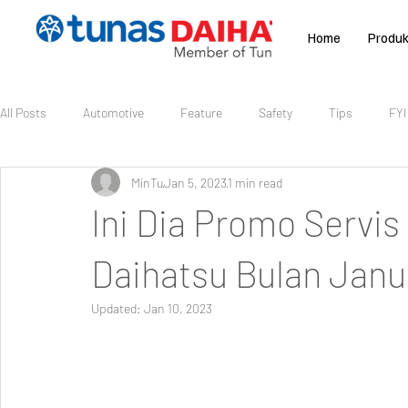
Home
Produ
All Posts
Automotive
Feature
Safety
Tips
FYI
MinTu
Jan 5, 2023
1 min read
Promo Service
Hot News
Ramadhan 2022
Mudik 2
Ini Dia Promo Servis
New Sigra
New Gran Max 2022
Daihatsu Rocky
All
Daihatsu Bulan Janu
Updated:
Jan 10, 2023
Mudik Nataru 2024
Mudik Aman Daihatsu
Booking Servic
Tips & Perawatan Mobil
Mobil Hybrid
Rocky Hybrid