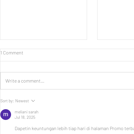
1 Comment
Write a comment...
Perjalanan Usai, Perawatan
Persiapan M
Sort by:
Newest
Dimulai
Lebaran 202
meliani sarah
Jul 18, 2025
Dapetin keuntungan lebih tiap hari di halaman Promo terb