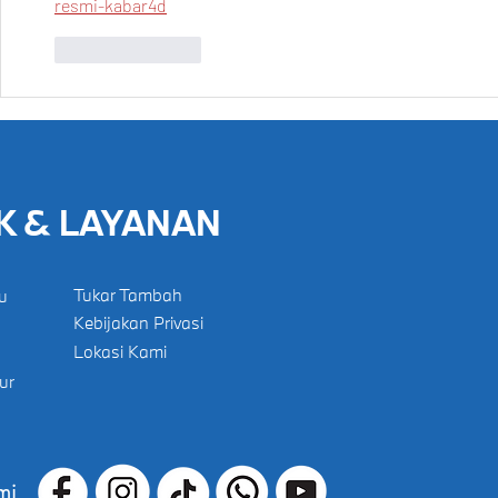
resmi-kabar4d
Like
Reply
K & LAYANAN
Tukar Tambah
u
Kebijakan Privasi
Lokasi Kami
ur
mi