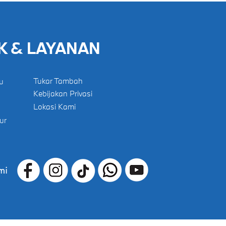
khusus bagi Pengunjung GIIAS
Produk Ungg
2026
9 Agustus 2
K & LAYANAN
Tukar Tambah
u
Kebijakan Privasi
Lokasi Kami
ur
mi