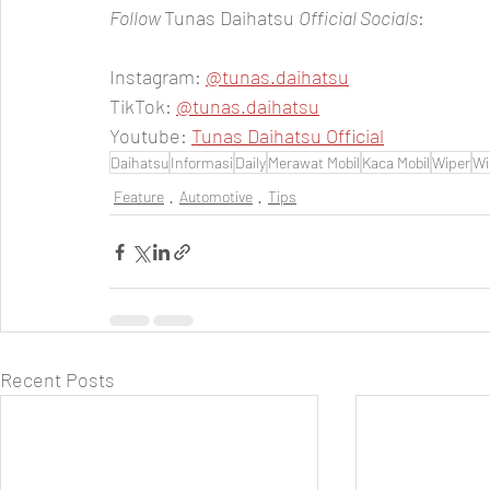
Follow 
Tunas Daihatsu 
Official Socials
:  
Instagram: 
@tunas.daihatsu
TikTok: 
@tunas.daihatsu
Youtube: 
Tunas Daihatsu Official
Daihatsu
Informasi
Daily
Merawat Mobil
Kaca Mobil
Wiper
Wi
Feature
Automotive
Tips
Recent Posts