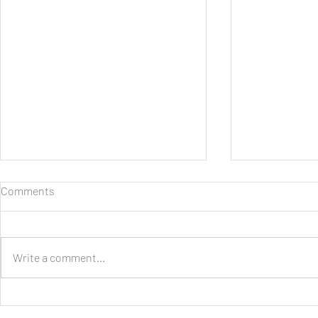
Comments
Write a comment...
Daihatsu Hadirkan Beragam
Selamat Data
Kemudahan dan Promo
GIIAS, Hadi