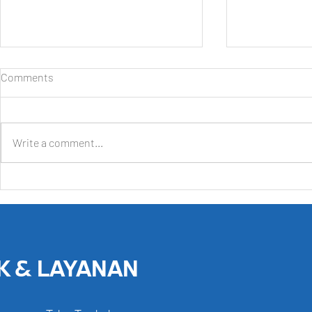
Comments
Write a comment...
Daihatsu Hadirkan Beragam
Selamat Data
Kemudahan dan Promo
GIIAS, Hadi
khusus bagi Pengunjung GIIAS
Produk Ungg
2026
9 Agustus 2
K & LAYANAN