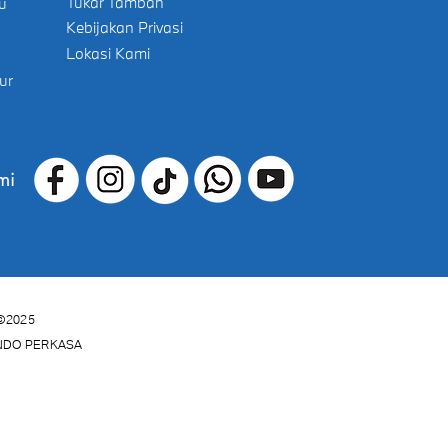
Tukar Tambah
u
Kebijakan Privasi
Lokasi Kami
ur
mi
©2025
INDO PERKASA