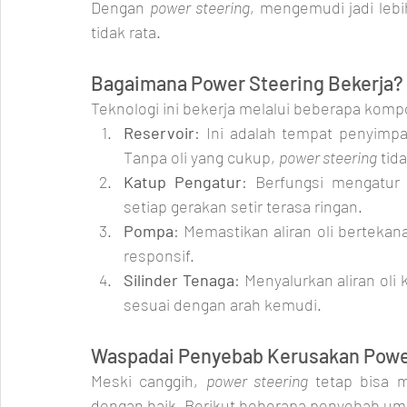
Dengan 
power steering
, mengemudi jadi lebih
tidak rata.
Bagaimana Power Steering Bekerja?
Teknologi ini bekerja melalui beberapa kom
Reservoir
: Ini adalah tempat penyimpa
Tanpa oli yang cukup, 
power steering
 tid
Katup Pengatur
: Berfungsi mengatur 
setiap gerakan setir terasa ringan.
Pompa
: Memastikan aliran oli bertekan
responsif.
Silinder Tenaga
: Menyalurkan aliran oli 
sesuai dengan arah kemudi.
Waspadai Penyebab Kerusakan Powe
Meski canggih, 
power steering
 tetap bisa m
dengan baik. Berikut beberapa penyebab um