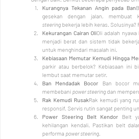
Kurangnya Tekanan Angin pada Ban
B
gesekan dengan jalan, membuat 
steering
 bekerja lebih keras. Solusinya?
Kekurangan Cairan Oli
Oli adalah nyawa 
menjadi berat dan sistem tidak bekerj
untuk menghindari masalah ini.
Kebiasaan Memutar Kemudi Hingga Me
parkir atau berbelok? Kebiasaan ini 
lembut saat memutar setir.
Ban Mendadak Bocor 
Ban bocor mun
membebani 
power steering
 dan memperce
Rak Kemudi Rusak
Rak kemudi yang ru
responsif. Servis rutin sangat penting 
Power Steering Belt Kendor 
Belt 
kehilangan kendali. Pastikan belt dal
performa 
power steering
.