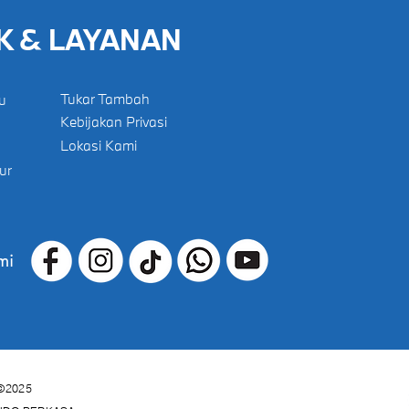
K & LAYANAN
Tukar Tambah
u
Kebijakan Privasi
Lokasi Kami
ur
mi
©2025