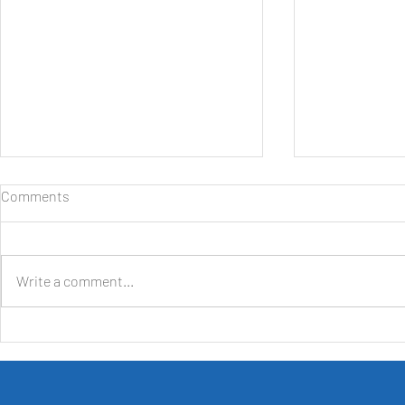
Comments
Write a comment...
Daihatsu Hadirkan Beragam
Selamat Data
Kemudahan dan Promo
GIIAS, Hadi
khusus bagi Pengunjung GIIAS
Produk Ungg
2026
9 Agustus 2