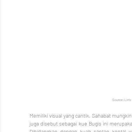
Source: Lin's
Memiliki visual yang cantik, Sahabat mungkin
juga disebut sebagai kue Bugis ini merupaka
Dihidangkan dengan kuah santan kental ya