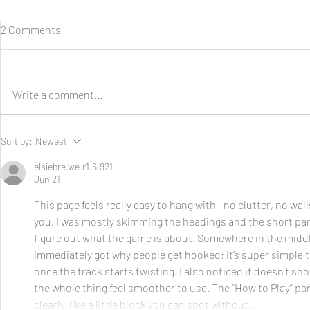
2 Comments
Write a comment...
Pilihan Ban yang Tepat untuk
Sort by:
Newest
Kendaraan Niaga
elsiebre.we.r1.6.921
Jun 21
This page feels really easy to hang with—no clutter, no walls 
you. I was mostly skimming the headings and the short parag
figure out what the game is about. Somewhere in the middle
immediately got why people get hooked; it’s super simple to
once the track starts twisting. I also noticed it doesn’t sh
the whole thing feel smoother to use. The “How to Play” part 
clearly, like a little block you can spot without…