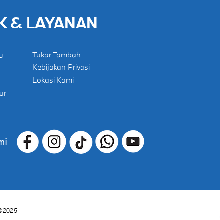
K & LAYANAN
Tukar Tambah
u
Kebijakan Privasi
Lokasi Kami
ur
mi
©2025