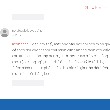
Show More
Like
Reply
nolafo.wle156+abc123
Jun 17
keonhacai5
 dạo này thấy mấy ông bạn hay nói nên mình ghé
dễ theo dõi không thôi chứ mình cũng không rành kèo kiếc
chữ không bị dồn dập nên đọc đỡ mệt. Mình để ý cái bảng 
các trận trong ngày nhìn khá ổn, cột kèo và tỷ lệ tách bạ
Điểm mình thích là phần hiển thị chia rõ “giờ trận đấu”, “cả t
mục nào trên bảng kèo.
Like
Reply