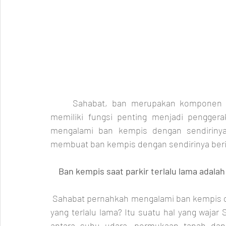
     Sahabat, ban merupakan komponen penting dalam kendaraan bermotor, ban sendiri 
memiliki fungsi penting menjadi pengger
mengalami ban kempis dengan sendirinya
membuat ban kempis dengan sendirinya ber
    Ban kempis saat parkir terlalu lama adala
 Sahabat pernahkah mengalami ban kempis dengan sendirinya disaat parkir dalam jangka waktu 
yang terlalu lama? Itu suatu hal yang waja
antara suhu udara, permukaan tanah dan