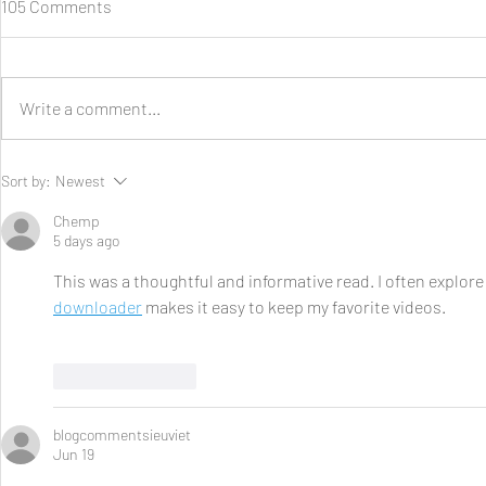
105 Comments
Write a comment...
Baterai Mobil Soak? Ini Cara
Cara Jitu Ta
Sort by:
Newest
Jumper Aki yang Benar dan
Pakai Mobil 
Aman
Chemp
5 days ago
This was a thoughtful and informative read. I often explore 
downloader
 makes it easy to keep my favorite videos.
Like
Reply
blogcommentsieuviet
Jun 19