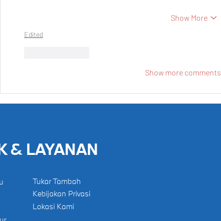
Show More
Edited
Like
Reply
Show more comments
K & LAYANAN
Tukar Tambah
u
Kebijakan Privasi
Lokasi Kami
ur