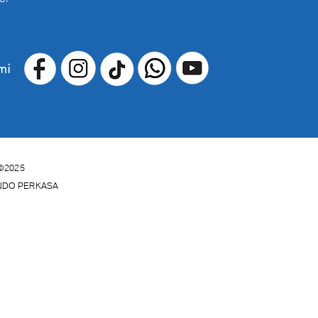
mi
©2025
INDO PERKASA