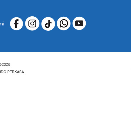
mi
©2025
INDO PERKASA