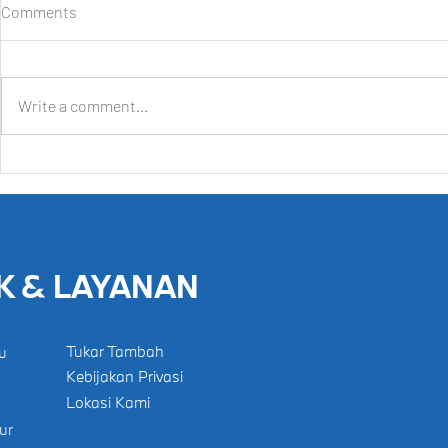
Comments
Write a comment...
Daihatsu Hadirkan Beragam
Selamat Data
Kemudahan dan Promo
GIIAS, Hadi
khusus bagi Pengunjung GIIAS
Produk Ungg
2026
9 Agustus 2
K & LAYANAN
Tukar Tambah
u
Kebijakan Privasi
Lokasi Kami
ur