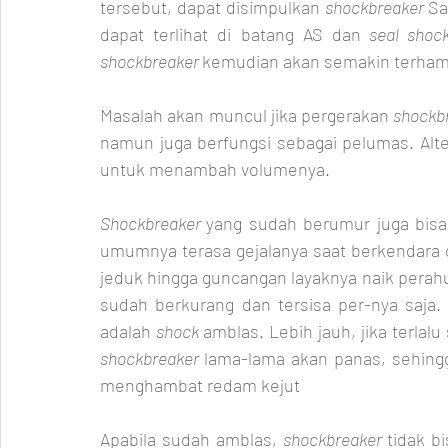
tersebut, dapat disimpulkan 
shockbreaker 
Sa
dapat terlihat di batang AS dan
 seal shoc
shockbreaker 
kemudian akan semakin terhamba
Masalah akan muncul jika pergerakan 
shockb
namun juga berfungsi sebagai pelumas. Alter
untuk menambah volumenya.
Shockbreaker 
yang sudah berumur juga bisa 
umumnya terasa gejalanya saat berkendara 
jeduk hingga guncangan layaknya naik perahu.
sudah berkurang dan tersisa per-nya saja.
adalah 
shock 
shockbreaker 
lama-lama akan panas, sehingg
menghambat redam kejut
Apabila sudah amblas, 
shockbreaker 
tidak bi