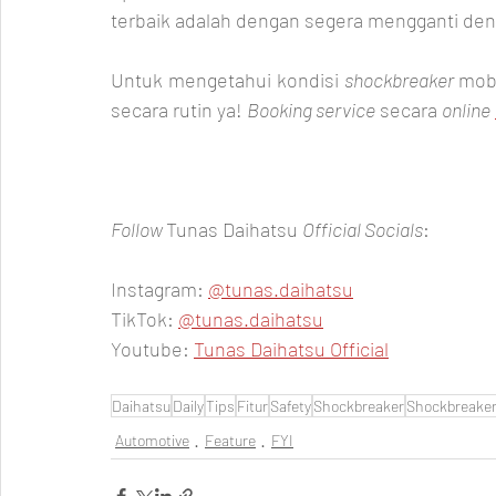
terbaik adalah dengan segera mengganti den
Untuk mengetahui kondisi 
shockbreaker 
mobi
secara rutin ya! 
Booking service
 secara 
online
Follow 
Tunas Daihatsu 
Official Socials
:  
Instagram: 
@tunas.daihatsu
TikTok: 
@tunas.daihatsu
Youtube: 
Tunas Daihatsu Official
Daihatsu
Daily
Tips
Fitur
Safety
Shockbreaker
Shockbreaker
Automotive
Feature
FYI