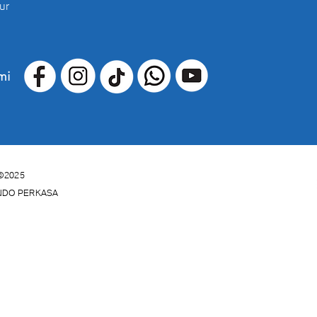
ur
mi
©2025
INDO PERKASA