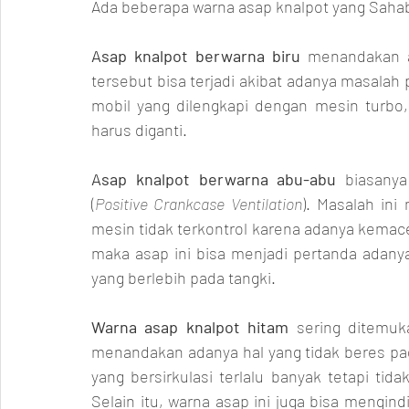
Ada beberapa warna asap knalpot yang Sahab
Asap knalpot berwarna biru
 menandakan a
tersebut bisa terjadi akibat adanya masalah 
mobil yang dilengkapi dengan mesin turbo,
harus diganti.
Asap knalpot berwarna abu-abu
 biasany
(
Positive Crankcase Ventilation
). Masalah in
mesin tidak terkontrol karena adanya kemace
maka asap ini bisa menjadi pertanda adanya 
yang berlebih pada tangki.
Warna asap knalpot hitam
 sering ditemuk
menandakan adanya hal yang tidak beres p
yang bersirkulasi terlalu banyak tetapi t
Selain itu, warna asap ini juga bisa mengi