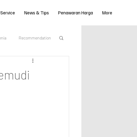
 Service
News & Tips
Penawaran Harga
More
enia
Recommendation
#GoGreen
gemudi
an 2023
Mobil Matic