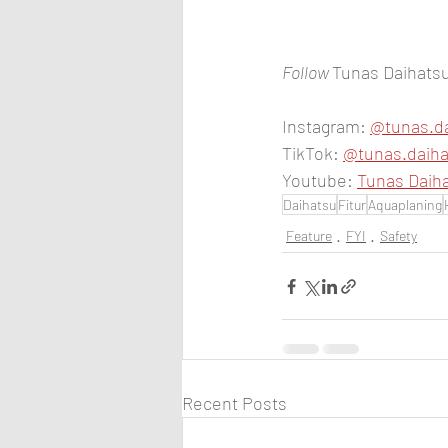
Follow 
Tunas Daihatsu
Instagram: 
@tunas.d
TikTok: 
@tunas.daiha
Youtube: 
Tunas Daiha
Daihatsu
Fitur
Aquaplaning
Feature
FYI
Safety
Recent Posts