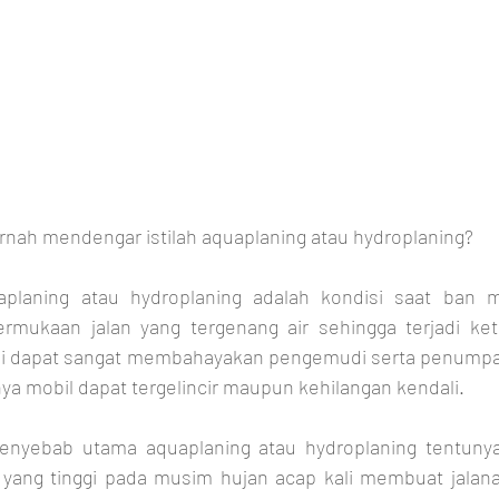
rnah mendengar istilah aquaplaning atau hydroplaning?
planing atau hydroplaning adalah kondisi saat ban mo
mukaan jalan yang tergenang air sehingga terjadi ket
ini dapat sangat membahayakan pengemudi serta penumpan
ya mobil dapat tergelincir maupun kehilangan kendali.
penyebab utama aquaplaning atau hydroplaning tentunya 
 yang tinggi pada musim hujan acap kali membuat jalanan 