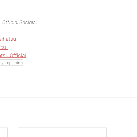
 
Official Socials
:  
aihatsu
tsu
tsu Official
Hydroplaning